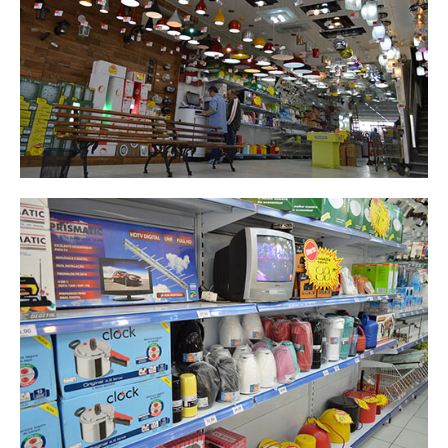
Conheça o showroom da
Elétrica J. Santos
Elétrica J. Santos é
especializada em materiais
elétricos
Elétrica J. Santos aprimora sua
marca
setembro 2017