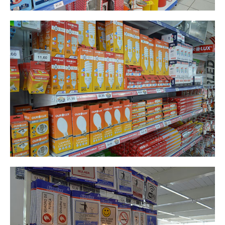
Mídias
Acessar
Feed de posts
Feed de comentários
WordPress.org