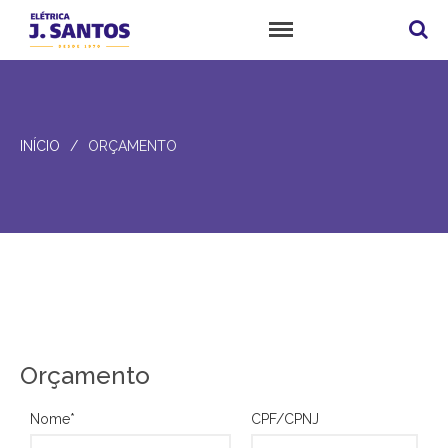
Elétrica J. Santos
Empresa
Loja
INÍCIO
/
ORÇAMENTO
Produtos
Serviços
Orçamento
Notícias
Contato
Fale Conosco
Trabalhe Conosco
Como Chegar
Orçamento
Nome*
CPF/CPNJ