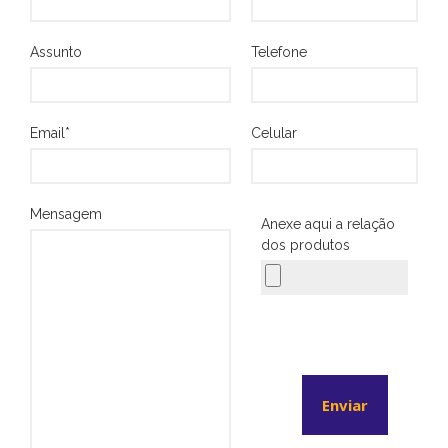
Assunto
Telefone
Email*
Celular
Conheça o showroom da
Elétrica J. Santos
Elétrica J. Santos é
Mensagem
Anexe aqui a relação
especializada em materiais
elétricos
dos produtos
Elétrica J. Santos aprimora sua
marca
setembro 2017