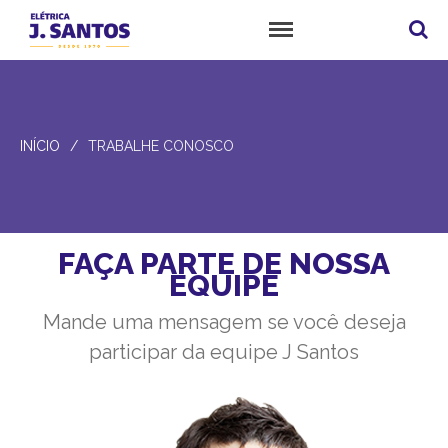
Elétrica J. Santos
Empresa
Loja
INÍCIO
/
TRABALHE CONOSCO
Produtos
Serviços
Orçamento
FAÇA PARTE DE NOSSA
Notícias
EQUIPE
Contato
Fale Conosco
Mande uma mensagem se você deseja
Trabalhe Conosco
participar da equipe J Santos
Como Chegar