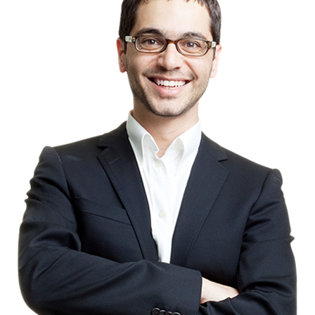
Conheça o showroom da
Elétrica J. Santos
Elétrica J. Santos é
especializada em materiais
elétricos
Elétrica J. Santos aprimora sua
marca
setembro 2017